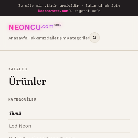
Bu site bir vitrin arşividir · Satın almak için
Neoonstore.com
'u ziyaret edin
NEONCU
.com
1962
Anasayfa
Hakkımızda
İletişim
Kategoriler
KATALOG
Ürünler
KATEGORILER
Tümü
Led Neon