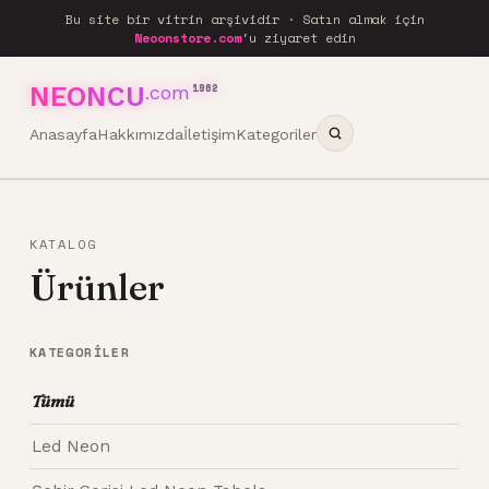
Bu site bir vitrin arşividir · Satın almak için
Neoonstore.com
'u ziyaret edin
NEONCU
.com
1962
Anasayfa
Hakkımızda
İletişim
Kategoriler
KATALOG
Ürünler
KATEGORILER
Tümü
Led Neon