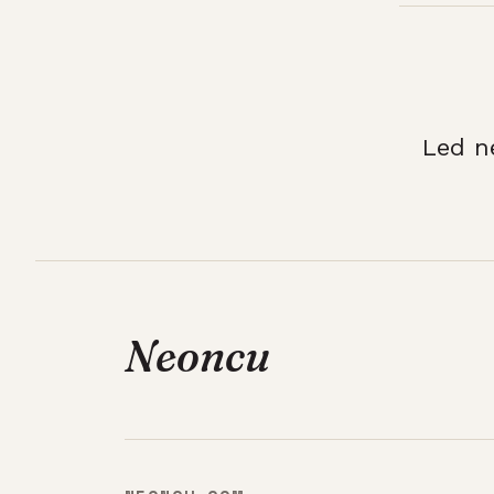
Led n
Neoncu