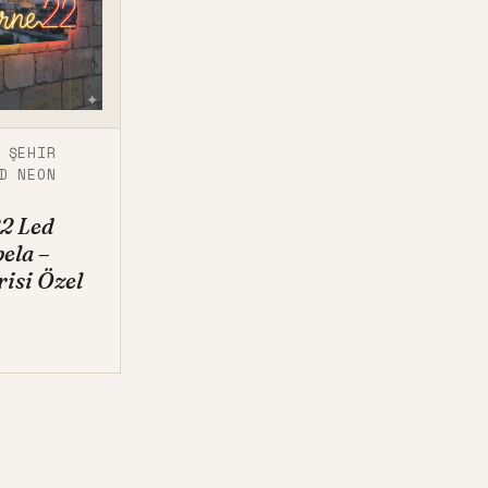
,
ŞEHIR
D NEON
2 Led
ela –
risi Özel