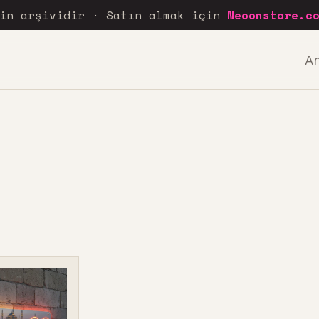
rin arşividir · Satın almak için
Neoonstore.c
A