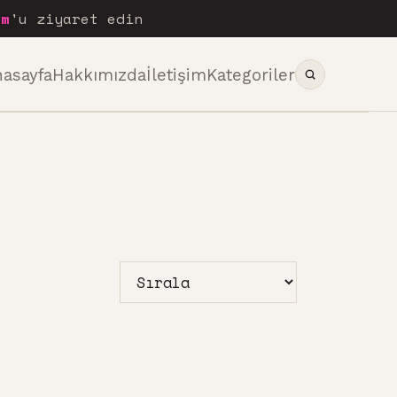
om
'u ziyaret edin
nasayfa
Hakkımızda
İletişim
Kategoriler