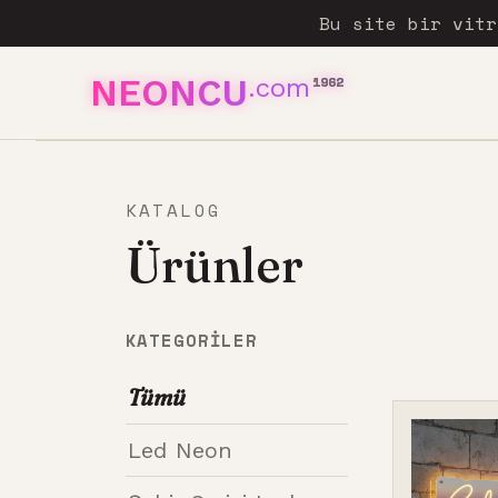
Bu site bir vit
NEONCU
.com
1962
KATALOG
Ürünler
KATEGORILER
Tümü
Led Neon