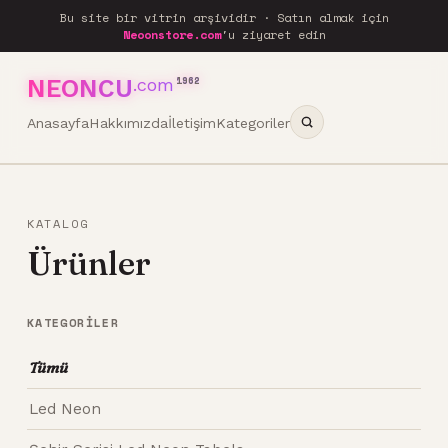
Bu site bir vitrin arşividir · Satın almak için
Neoonstore.com
'u ziyaret edin
NEONCU
.com
1962
Anasayfa
Hakkımızda
İletişim
Kategoriler
KATALOG
Ürünler
KATEGORILER
Tümü
Led Neon