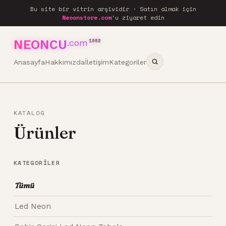
Bu site bir vitrin arşividir · Satın almak için
Neoonstore.com
'u ziyaret edin
NEONCU
.com
1962
Anasayfa
Hakkımızda
İletişim
Kategoriler
KATALOG
Ürünler
KATEGORILER
Tümü
Led Neon