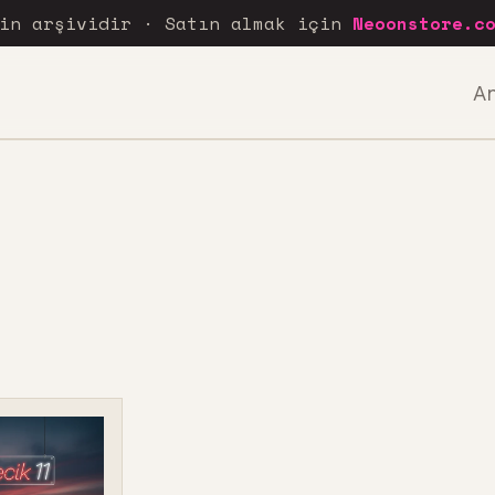
rin arşividir · Satın almak için
Neoonstore.c
A