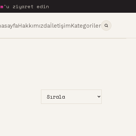
om
'u ziyaret edin
nasayfa
Hakkımızda
İletişim
Kategoriler