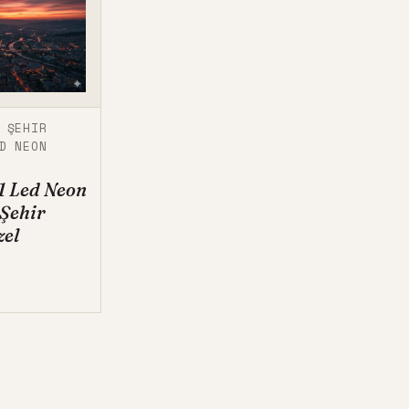
,
ŞEHIR
D NEON
11 Led Neon
 Şehir
zel