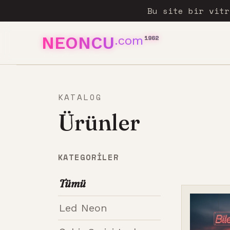
Bu site bir vit
NEONCU
.com
1962
KATALOG
Ürünler
KATEGORILER
Tümü
Led Neon