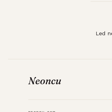
Led n
Neoncu