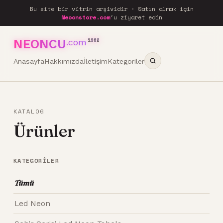
Bu site bir vitrin arşividir · Satın almak için
Neoonstore.com
'u ziyaret edin
NEONCU
.com
1962
Anasayfa
Hakkımızda
İletişim
Kategoriler
KATALOG
Ürünler
KATEGORILER
Tümü
Led Neon