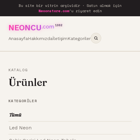
Bu site bir vitrin arşividir · Satın almak için
Neoonstore.com
'u ziyaret edin
NEONCU
.com
1962
Anasayfa
Hakkımızda
İletişim
Kategoriler
KATALOG
Ürünler
KATEGORILER
Tümü
Led Neon