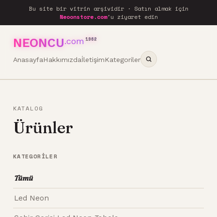
Bu site bir vitrin arşividir · Satın almak için
Neoonstore.com
'u ziyaret edin
NEONCU
.com
1962
Anasayfa
Hakkımızda
İletişim
Kategoriler
KATALOG
Ürünler
KATEGORILER
Tümü
Led Neon