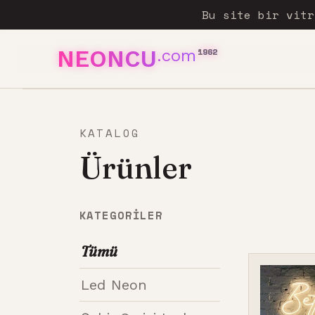
Bu site bir vit
NEONCU
.com
1962
KATALOG
Ürünler
KATEGORILER
Tümü
Led Neon