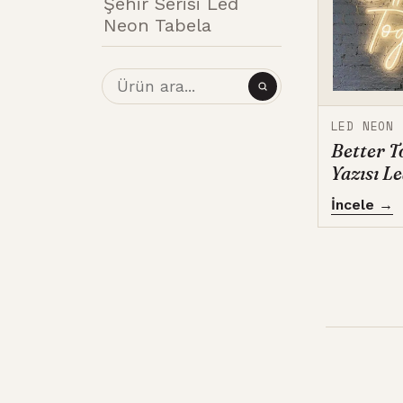
Şehir Serisi Led
Neon Tabela
LED NEON
Better T
Yazısı L
İncele →