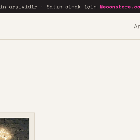
rin arşividir · Satın almak için
Neoonstore.c
A