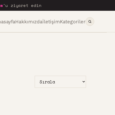
om
'u ziyaret edin
nasayfa
Hakkımızda
İletişim
Kategoriler