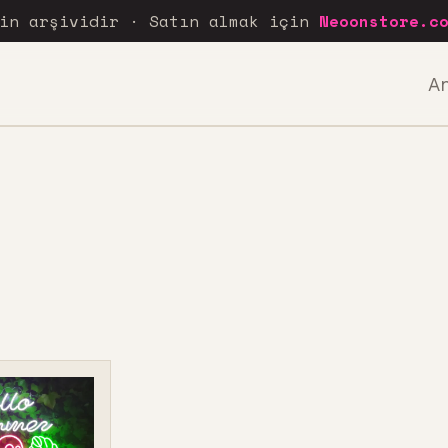
rin arşividir · Satın almak için
Neoonstore.c
A