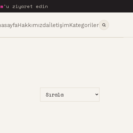
om
'u ziyaret edin
nasayfa
Hakkımızda
İletişim
Kategoriler