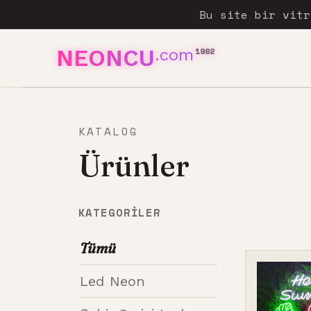
Bu site bir vit
NEONCU
.com
1962
KATALOG
Ürünler
KATEGORILER
Tümü
Led Neon