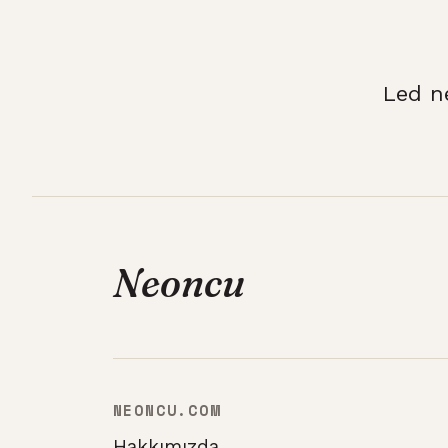
Led n
Neoncu
NEONCU.COM
Hakkımızda