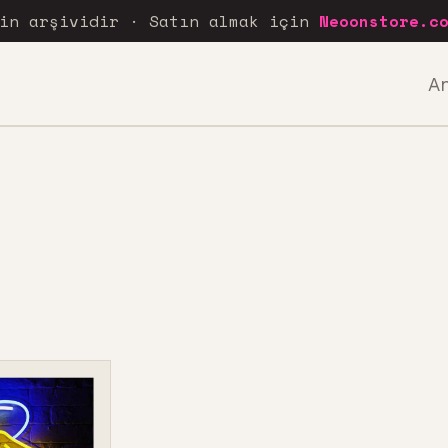
rin arşividir · Satın almak için
Neoonstore.c
A