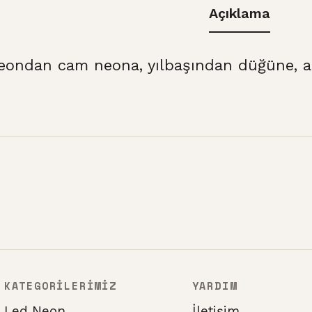
Açıklama
eondan cam neona, yılbaşından düğüne, at
KATEGORİLERİMİZ
YARDIM
Led Neon
İletişim