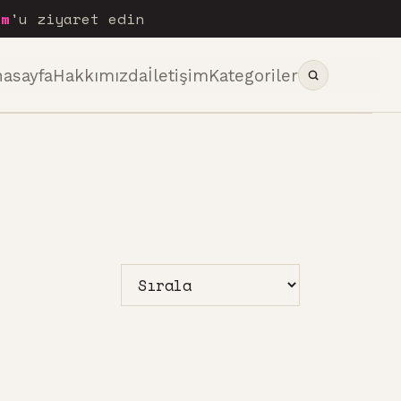
om
'u ziyaret edin
nasayfa
Hakkımızda
İletişim
Kategoriler