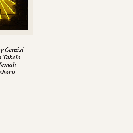
y Gemisi
 Tabela –
Temalı
ekoru