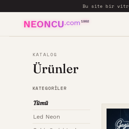
Bu site bir vit
NEONCU
.com
1962
KATALOG
Ürünler
KATEGORILER
Tümü
Led Neon