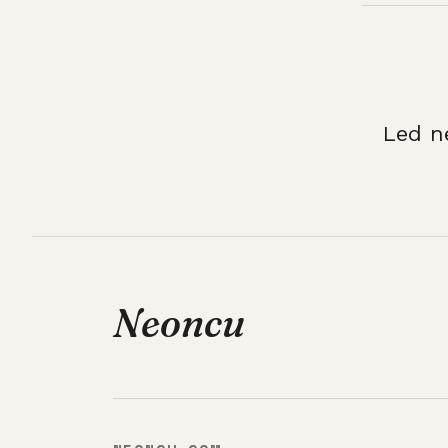
Led n
Neoncu