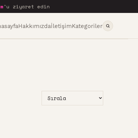
om
'u ziyaret edin
nasayfa
Hakkımızda
İletişim
Kategoriler