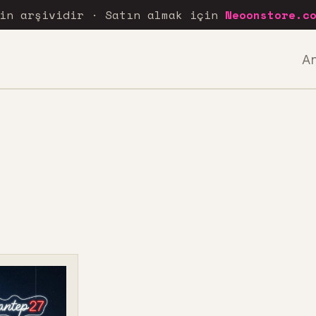
rin arşividir · Satın almak için
Neoonstore.c
A