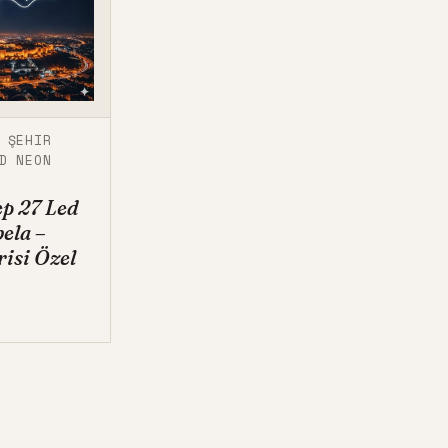
,
ŞEHIR
D NEON
p 27 Led
ela –
risi Özel