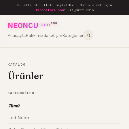
Bu site bir vitrin arşividir · Satın almak için
Neoonstore.com
'u ziyaret edin
NEONCU
.com
1962
Anasayfa
Hakkımızda
İletişim
Kategoriler
KATALOG
Ürünler
KATEGORILER
Tümü
Led Neon