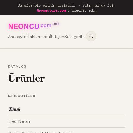
Bu site bir vitrin arşividir · Satın almak için
Neoonstore.com
'u ziyaret edin
NEONCU
.com
1962
Anasayfa
Hakkımızda
İletişim
Kategoriler
KATALOG
Ürünler
KATEGORILER
Tümü
Led Neon