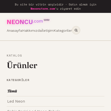
Bu site bir vitrin arşividir · Satın almak için
Neoonstore.com
'u ziyaret edin
NEONCU
.com
1962
Anasayfa
Hakkımızda
İletişim
Kategoriler
KATALOG
Ürünler
KATEGORILER
Tümü
Led Neon