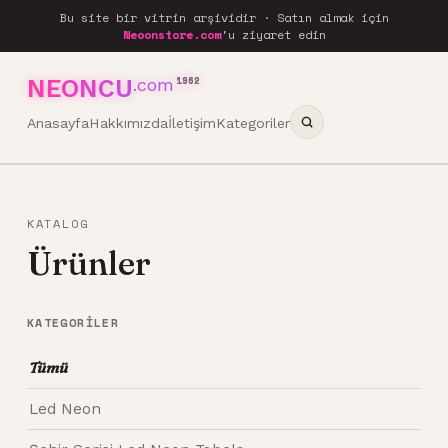
Bu site bir vitrin arşividir · Satın almak için
Neoonstore.com
'u ziyaret edin
NEONCU
.com
1962
Anasayfa
Hakkımızda
İletişim
Kategoriler
KATALOG
Ürünler
KATEGORILER
Tümü
Led Neon