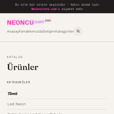
Bu site bir vitrin arşividir · Satın almak için
Neoonstore.com
'u ziyaret edin
NEONCU
.com
1962
Anasayfa
Hakkımızda
İletişim
Kategoriler
KATALOG
Ürünler
KATEGORILER
Tümü
Led Neon