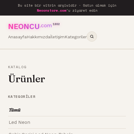
Bu site bir vitrin arşividir · Satın almak için
Neoonstore.com
'u ziyaret edin
NEONCU
.com
1962
Anasayfa
Hakkımızda
İletişim
Kategoriler
KATALOG
Ürünler
KATEGORILER
Tümü
Led Neon