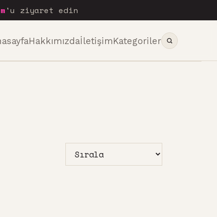
om
'u ziyaret edin
nasayfa
Hakkımızda
İletişim
Kategoriler