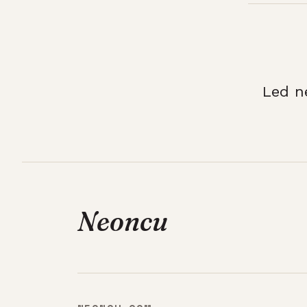
Led n
Neoncu