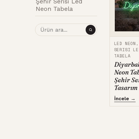
Şehir Serisi Led
Neon Tabela
LED NEON
SERISI LE
TABELA
Diyarbak
Neon Tab
Şehir Se
Tasarım
İncele →