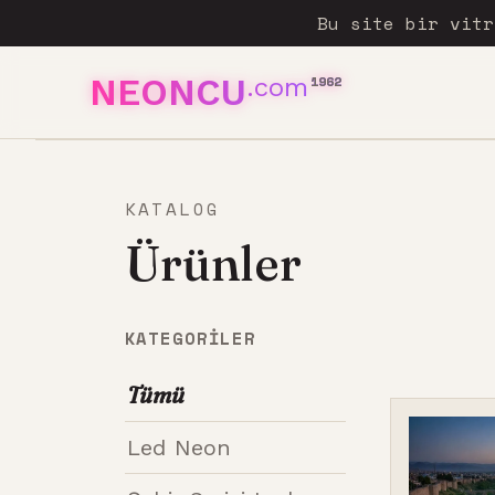
Bu site bir vit
NEONCU
.com
1962
KATALOG
Ürünler
KATEGORILER
Tümü
Led Neon