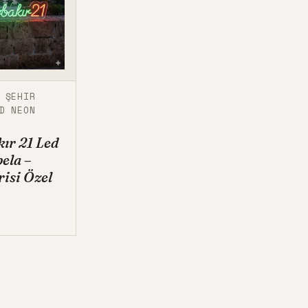
,
ŞEHIR
D NEON
ır 21 Led
ela –
risi Özel