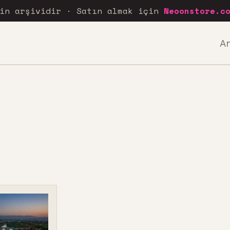
rin arşividir · Satın almak için
Neoonstore.c
A