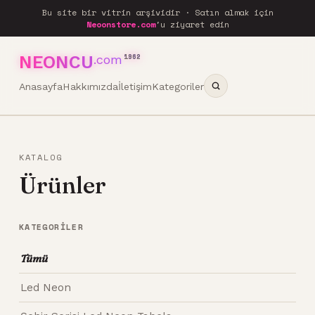
Bu site bir vitrin arşividir · Satın almak için
Neoonstore.com
'u ziyaret edin
NEONCU
.com
1962
Anasayfa
Hakkımızda
İletişim
Kategoriler
KATALOG
Ürünler
KATEGORILER
Tümü
Led Neon