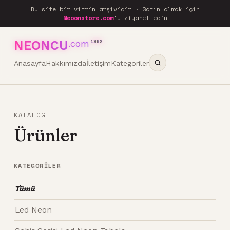
Bu site bir vitrin arşividir · Satın almak için
Neoonstore.com
'u ziyaret edin
NEONCU
.com
1962
Anasayfa
Hakkımızda
İletişim
Kategoriler
KATALOG
Ürünler
KATEGORILER
Tümü
Led Neon