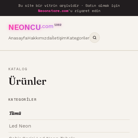
Bu site bir vitrin arşividir · Satın almak için
Neoonstore.com
'u ziyaret edin
NEONCU
.com
1962
Anasayfa
Hakkımızda
İletişim
Kategoriler
KATALOG
Ürünler
KATEGORILER
Tümü
Led Neon