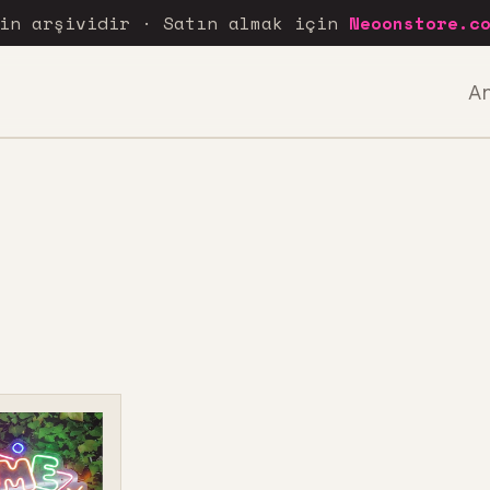
rin arşividir · Satın almak için
Neoonstore.c
A