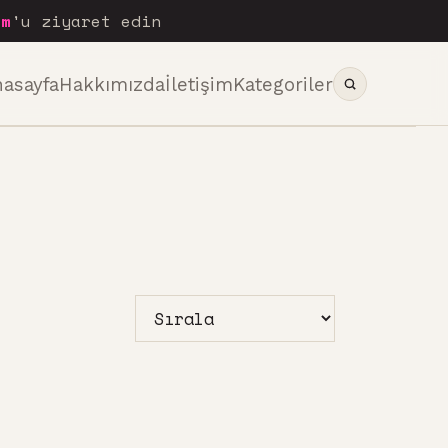
om
'u ziyaret edin
nasayfa
Hakkımızda
İletişim
Kategoriler