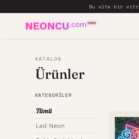
Bu site bir vit
NEONCU
.com
1962
KATALOG
Ürünler
KATEGORILER
Tümü
Led Neon