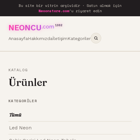
Bu site bir vitrin arşividir · Satın almak için
Neoonstore.com
'u ziyaret edin
NEONCU
.com
1962
Anasayfa
Hakkımızda
İletişim
Kategoriler
KATALOG
Ürünler
KATEGORILER
Tümü
Led Neon