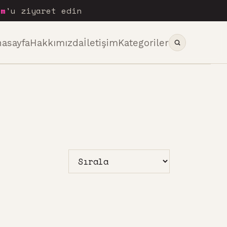
om
'u ziyaret edin
nasayfa
Hakkımızda
İletişim
Kategoriler