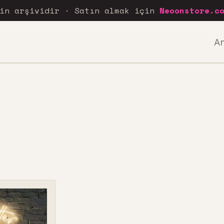
rin arşividir · Satın almak için
Neoonstore.c
A