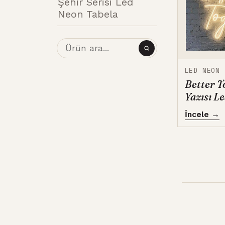
Şehir Serisi Led
Neon Tabela
LED NEON
Better T
Yazısı L
İncele →