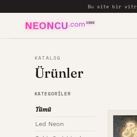
Bu site bir vit
NEONCU
.com
1962
KATALOG
Ürünler
KATEGORILER
Tümü
Led Neon