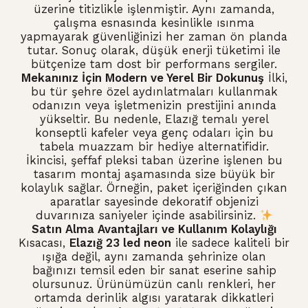
üzerine titizlikle işlenmiştir. Aynı zamanda,
çalışma esnasında kesinlikle ısınma
yapmayarak güvenliğinizi her zaman ön planda
tutar. Sonuç olarak, düşük enerji tüketimi ile
bütçenize tam dost bir performans sergiler.
Mekanınız İçin Modern ve Yerel Bir Dokunuş
İlki,
bu tür şehre özel aydınlatmaları kullanmak
odanızın veya işletmenizin prestijini anında
yükseltir. Bu nedenle, Elazığ temalı yerel
konseptli kafeler veya genç odaları için bu
tabela muazzam bir hediye alternatifidir.
İkincisi, şeffaf pleksi taban üzerine işlenen bu
tasarım montaj aşamasında size büyük bir
kolaylık sağlar. Örneğin, paket içeriğinden çıkan
aparatlar sayesinde dekoratif objenizi
duvarınıza saniyeler içinde asabilirsiniz.
Satın Alma Avantajları ve Kullanım Kolaylığı
Kısacası,
Elazığ 23 led neon
ile sadece kaliteli bir
ışığa değil, aynı zamanda şehrinize olan
bağınızı temsil eden bir sanat eserine sahip
olursunuz. Ürünümüzün canlı renkleri, her
ortamda derinlik algısı yaratarak dikkatleri