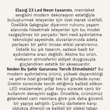
Elazığ 23 Led Neon tasarımı
, memleket
sevgisini modern dekorasyon estetiğiyle
buluşturmak isteyenler için özel olarak üretildi.
Özellikle Gakgoşlar diyarının ruhunu yaşam
alanında hissetmek isteyenler için bu model
vazgeçilmez bir parçadır. Yeni nesil aydınlatma
teknolojisi sayesinde, duvarlarınızda adeta
parlayan bir şehir imzası etkisi yaratırsınız.
Üstelik bu şık tasarım, sadece basit bir
aydınlatma aracı değildir. Aksine bu ürün,
mekanın atmosferini aidiyet duygusuyla
güçlendiren estetik bir aksesuardır.
Neden Bu Şehir Gururunu Tercih Etmelisiniz?
Bu
modern aydınlatma ürünü, yüksek dayanıklılığı
ve şehre özel görselliği tek bir gövdede sunar.
Üretim sürecinde tercih ettiğimiz kaliteli silikon
LED malzemeler, yıllar boyu sürecek canlı bir
kullanım deneyimi sağlar. Öncelikle, ürünümüz
geleneksel cam neonlara göre çok daha güvenli
bir yapıya sahiptir. Çünkü darbelere karşı
oldukça dirençli ve kaliteli bir pleksi taban