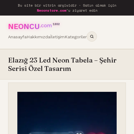
Bu site bir vitrin arşividir · Satın almak için
Neoonstore.com
'u ziyaret edin
NEONCU
.com
1962
Anasayfa
Hakkımızda
İletişim
Kategoriler
Elazığ 23 Led Neon Tabela – Şehir
Serisi Özel Tasarım