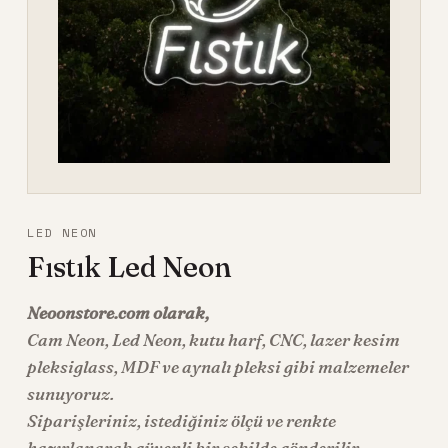
LED NEON
Fıstık Led Neon
Neoonstore.com olarak,
Cam Neon
,
Led Neon
, kutu harf, CNC, lazer kesim
pleksiglass, MDF ve aynalı pleksi gibi malzemeler
sunuyoruz.
Siparişleriniz, istediğiniz ölçü ve renkte
hazırlanarak güvenli bir şekilde gönderilir.