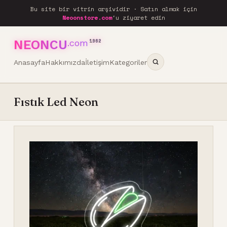
Bu site bir vitrin arşividir · Satın almak için
Neoonstore.com
'u ziyaret edin
NEONCU
.com
1962
Anasayfa
Hakkımızda
İletişim
Kategoriler
Fıstık Led Neon