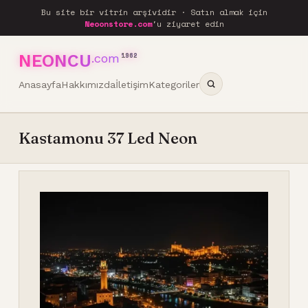
Bu site bir vitrin arşividir · Satın almak için
Neoonstore.com
'u ziyaret edin
NEONCU
.com
1962
Anasayfa
Hakkımızda
İletişim
Kategoriler
Kastamonu 37 Led Neon