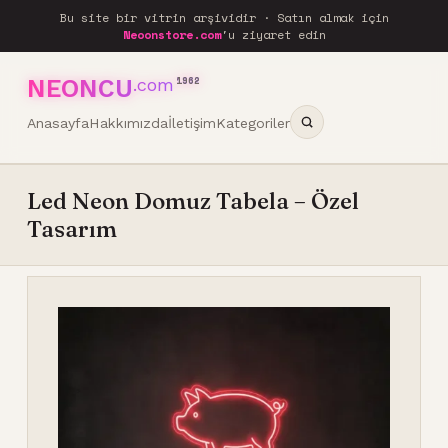
Bu site bir vitrin arşividir · Satın almak için
Neoonstore.com
'u ziyaret edin
NEONCU
.com
1962
Anasayfa
Hakkımızda
İletişim
Kategoriler
Led Neon Domuz Tabela – Özel
Tasarım