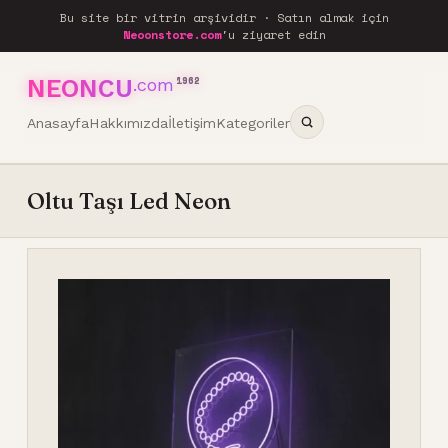
Bu site bir vitrin arşividir · Satın almak için
Neoonstore.com
'u ziyaret edin
NEONCU
.com
1962
Anasayfa
Hakkımızda
İletişim
Kategoriler
Oltu Taşı Led Neon