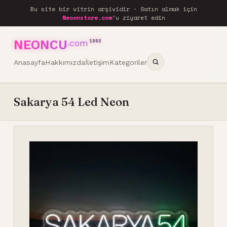
Bu site bir vitrin arşividir · Satın almak için
Neoonstore.com
'u ziyaret edin
NEONCU
.com
1962
Anasayfa
Hakkımızda
İletişim
Kategoriler
Sakarya 54 Led Neon