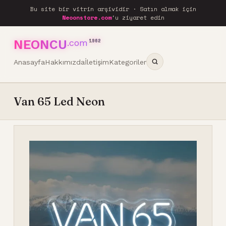
Bu site bir vitrin arşividir · Satın almak için
Neoonstore.com
'u ziyaret edin
NEONCU
.com
1962
Anasayfa
Hakkımızda
İletişim
Kategoriler
Van 65 Led Neon