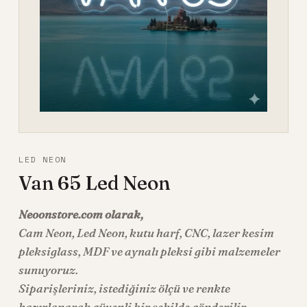
LED NEON
Van 65 Led Neon
Neoonstore.com olarak,
Cam Neon
,
Led Neon
, kutu harf, CNC, lazer kesim
pleksiglass, MDF ve aynalı pleksi gibi malzemeler
sunuyoruz.
Siparişleriniz, istediğiniz ölçü ve renkte
hazırlanarak güvenli bir şekilde gönderilir.