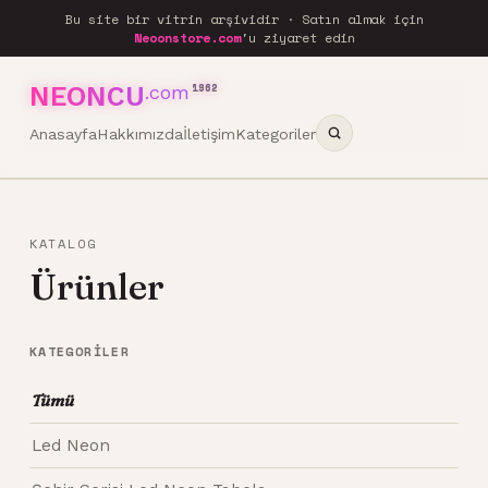
Bu site bir vitrin arşividir · Satın almak için
Neoonstore.com
'u ziyaret edin
NEONCU
.com
1962
Anasayfa
Hakkımızda
İletişim
Kategoriler
KATALOG
Ürünler
KATEGORILER
Tümü
Led Neon