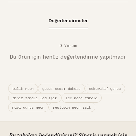
Değerlendirmeler
0 Yorum
Bu ürün için henüz değerlendirme yapılmadı.
balık neon
çocuk odası dekoru
dekoratif yunus
deniz temalı led ışık
led neon tabela
mavi yunus neon
restoran neon ışık
Bu tabelayı beğendiniz mi? Sipariş vermek için