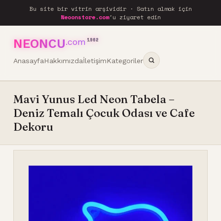
Bu site bir vitrin arşividir · Satın almak için
Neoonstore.com
'u ziyaret edin
NEONCU
.com
1962
Anasayfa
Hakkımızda
İletişim
Kategoriler
Mavi Yunus Led Neon Tabela –
Deniz Temalı Çocuk Odası ve Cafe
Dekoru