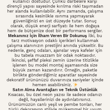
kullanıcı dostudur.
Çünkü darbelere karşı
dirençli yapısı sayesinde kırılma riski taşımadan
her alanda kullanılabilir.
Aynı zamanda,
çalışma
sırasında kesinlikle ısınma yapmayarak
güvenliğinizi en üst düzeyde tutar.
Sonuç
olarak,
düşük enerji sarfiyatı ile hem doğaya
hem de bütçenize dost bir performans sergiler.
Mekanınız İçin İlham Veren Bir Dokunuş
İlki,
bu
tarz motivasyon odaklı içerikleri kullanmak
çalışma alanınızın prestijini anında yükseltir.
Bu
nedenle,
genç odaları,
ajanslar veya kafeler için
bu tabela muazzam bir odak noktasıdır.
İkincisi,
şeffaf pleksi zemin üzerine titizlikle
işlenen bu model montaj aşamasında size
büyük zaman kazandırır.
Örneğin,
paketle
birlikte gönderdiğimiz aparatlar sayesinde
dekoratif ürününüzü duvarınıza saniyeler içinde
hemen asabilirsiniz.
Satın Alma Avantajları ve Teknik Üstünlük
Kısacası,
bu özel neon yazısı ile sadece odanızı
değil,
hayallerinizi de aydınlatırsınız.
Ürünümüzün canlı yeşil ve pembe tonları,
her
türlü dekorasyon stiliyle mükemmel bir uyum