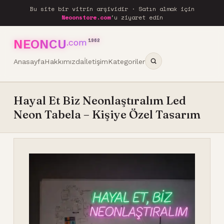
Bu site bir vitrin arşividir · Satın almak için
Neoonstore.com
'u ziyaret edin
NEONCU
.com
1962
Anasayfa
Hakkımızda
İletişim
Kategoriler
Hayal Et Biz Neonlaştıralım Led
Neon Tabela – Kişiye Özel Tasarım