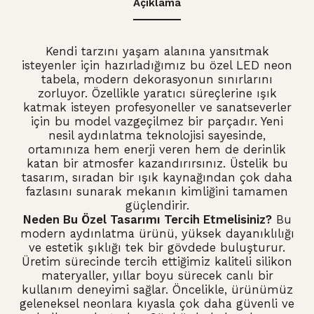
Açıklama
Kendi tarzını yaşam alanına yansıtmak
isteyenler için hazırladığımız bu özel LED neon
tabela,
modern dekorasyonun sınırlarını
zorluyor.
Özellikle yaratıcı süreçlerine ışık
katmak isteyen profesyoneller ve sanatseverler
için bu model vazgeçilmez bir parçadır.
Yeni
nesil aydınlatma teknolojisi sayesinde,
ortamınıza hem enerji veren hem de derinlik
katan bir atmosfer kazandırırsınız.
Üstelik bu
tasarım,
sıradan bir ışık kaynağından çok daha
fazlasını sunarak mekanın kimliğini tamamen
güçlendirir.
Neden Bu Özel Tasarımı Tercih Etmelisiniz?
Bu
modern aydınlatma ürünü,
yüksek dayanıklılığı
ve estetik şıklığı tek bir gövdede buluşturur.
Üretim sürecinde tercih ettiğimiz kaliteli silikon
materyaller,
yıllar boyu sürecek canlı bir
kullanım deneyimi sağlar.
Öncelikle,
ürünümüz
geleneksel neonlara kıyasla çok daha güvenli ve