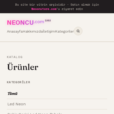
Bu site bir vitrin arşividir · Satın almak için
Neoonstore.com
'u ziyaret edin
NEONCU
.com
1962
Anasayfa
Hakkımızda
İletişim
Kategoriler
KATALOG
Ürünler
KATEGORILER
Tümü
Led Neon