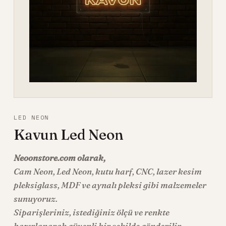
LED NEON
Kavun Led Neon
Neoonstore.com olarak,
Cam Neon
,
Led Neon
, kutu harf, CNC, lazer kesim
pleksiglass, MDF ve aynalı pleksi gibi malzemeler
sunuyoruz.
Siparişleriniz, istediğiniz ölçü ve renkte
hazırlanarak güvenli bir şekilde gönderilir.