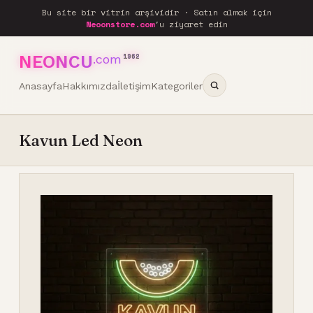
Bu site bir vitrin arşividir · Satın almak için
Neoonstore.com
'u ziyaret edin
NEONCU
.com
1962
Anasayfa
Hakkımızda
İletişim
Kategoriler
Kavun Led Neon