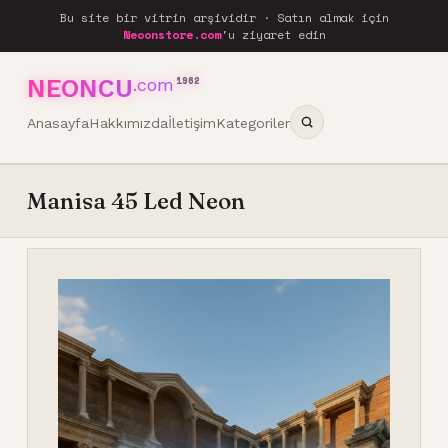
Bu site bir vitrin arşividir · Satın almak için
Neoonstore.com
'u ziyaret edin
NEONCU
.com
1962
Anasayfa
Hakkımızda
İletişim
Kategoriler
Manisa 45 Led Neon