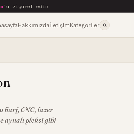
om
'u ziyaret edin
nasayfa
Hakkımızda
İletişim
Kategoriler
on
tu harf, CNC, lazer
 aynalı pleksi gibi