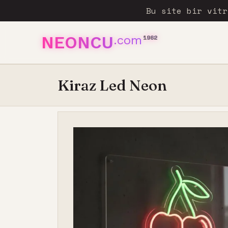
Bu site bir vit
NEONCU
.com
1962
Kiraz Led Neon