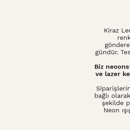
Kiraz L
renk
göndere
gündür. Te
Biz neoons
ve lazer k
Siparişleri
bağlı olarak
şekilde 
Neon ışı