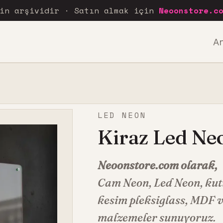
rin arşividir · Satın almak için
Neoonstore.c
A
LED NEON
Kiraz Led Ne
Neoonstore.com olarak,
Cam Neon
,
Led Neon
, ku
kesim pleksiglass, MDF ve
malzemeler sunuyoruz.