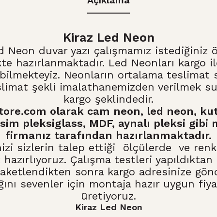
Açıklama
Kiraz Led Neon
ed Neon
duvar yazı çalışmamız istediğiniz 
te hazırlanmaktadır. Led Neonları kargo i
bilmekteyiz. Neonların ortalama teslimat 
slimat şekli imalathanemizden verilmek sur
kargo şeklindedir.
tore.com olarak
cam neon
,
led neon
, ku
esim pleksiglass, MDF, aynalı pleksi gibi
firmanız tarafından hazırlanmaktadır.
nizi sizlerin talep ettiği ölçülerde ve ren
 hazırlıyoruz. Çalışma testleri yapıldıktan
paketlendikten sonra kargo adresinize gönd
ğını sevenler için montaja hazır uygun fiya
üretiyoruz.
Kiraz Led Neon