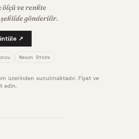
z ölçü ve renkte
şekilde gönderilir.
üntüle ↗
oncu
Neoon Store
om üzerinden sunulmaktadır. Fiyat ve
t edin.