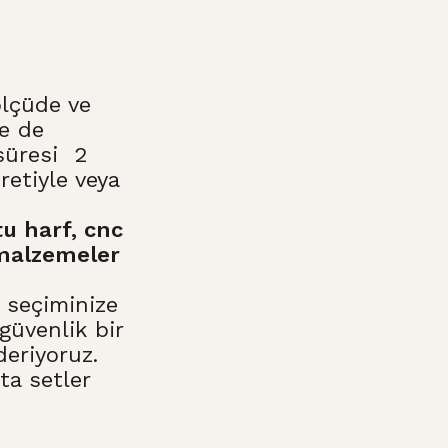
ölçüde ve
le de
süresi 2
etiyle veya
tu harf, cnc
 malzemeler
k seçiminize
 güvenlik bir
eriyoruz.
ta setler