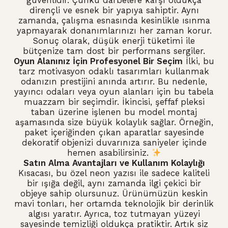
güvenlidir.
Çünkü darbelere karşı oldukça
dirençli ve esnek bir yapıya sahiptir.
Aynı
zamanda,
çalışma esnasında kesinlikle ısınma
yapmayarak donanımlarınızı her zaman korur.
Sonuç olarak,
düşük enerji tüketimi ile
bütçenize tam dost bir performans sergiler.
Oyun Alanınız İçin Profesyonel Bir Seçim
İlki,
bu
tarz motivasyon odaklı tasarımları kullanmak
odanızın prestijini anında artırır.
Bu nedenle,
yayıncı odaları veya oyun alanları için bu tabela
muazzam bir seçimdir.
İkincisi,
şeffaf pleksi
taban üzerine işlenen bu model montaj
aşamasında size büyük kolaylık sağlar.
Örneğin,
paket içeriğinden çıkan aparatlar sayesinde
dekoratif objenizi duvarınıza saniyeler içinde
hemen asabilirsiniz.
Satın Alma Avantajları ve Kullanım Kolaylığı
Kısacası,
bu özel neon yazısı ile sadece kaliteli
bir ışığa değil,
aynı zamanda ilgi çekici bir
objeye sahip olursunuz.
Ürünümüzün keskin
mavi tonları,
her ortamda teknolojik bir derinlik
algısı yaratır.
Ayrıca,
toz tutmayan yüzeyi
sayesinde temizliği oldukça pratiktir.
Artık siz