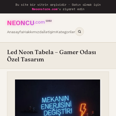
Bu site bir vitrin arşividir · Satın almak için
Neoonstore.com
'u ziyaret edin
NEONCU
.com
1962
Anasayfa
Hakkımızda
İletişim
Kategoriler
Led Neon Tabela – Gamer Odası
Özel Tasarım