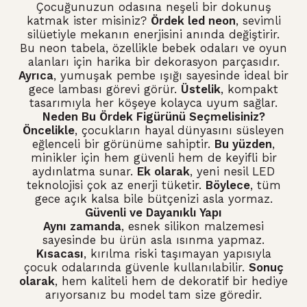
Çocuğunuzun odasına neşeli bir dokunuş
katmak ister misiniz?
Ördek led neon
, sevimli
silüetiyle mekanın enerjisini anında değiştirir.
Bu neon tabela, özellikle bebek odaları ve oyun
alanları için harika bir dekorasyon parçasıdır.
Ayrıca
, yumuşak pembe ışığı sayesinde ideal bir
gece lambası görevi görür.
Üstelik
, kompakt
tasarımıyla her köşeye kolayca uyum sağlar.
Neden Bu Ördek Figürünü Seçmelisiniz?
Öncelikle
, çocukların hayal dünyasını süsleyen
eğlenceli bir görünüme sahiptir.
Bu yüzden
,
minikler için hem güvenli hem de keyifli bir
aydınlatma sunar.
Ek olarak
, yeni nesil LED
teknolojisi çok az enerji tüketir.
Böylece
, tüm
gece açık kalsa bile bütçenizi asla yormaz.
Güvenli ve Dayanıklı Yapı
Aynı zamanda
, esnek silikon malzemesi
sayesinde bu ürün asla ısınma yapmaz.
Kısacası
, kırılma riski taşımayan yapısıyla
çocuk odalarında güvenle kullanılabilir.
Sonuç
olarak
, hem kaliteli hem de dekoratif bir hediye
arıyorsanız bu model tam size göredir.