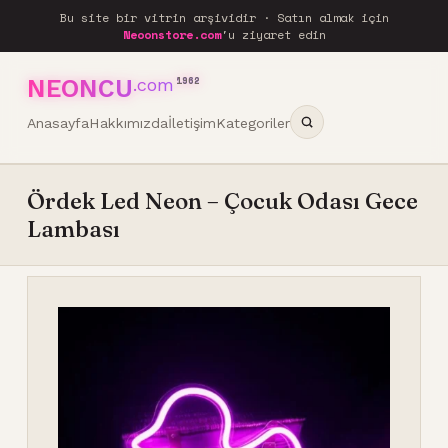
Bu site bir vitrin arşividir · Satın almak için
Neoonstore.com
'u ziyaret edin
NEONCU
.com
1962
Anasayfa
Hakkımızda
İletişim
Kategoriler
Ördek Led Neon – Çocuk Odası Gece
Lambası